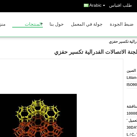
طلب اقتباس
Arabic
ضبط الجودة
جولة في المعمل
حول بنا
المنتجات
منز
الصين
Litian
ISO9
ناقشة
1000
عميل '
30DA
L / C،