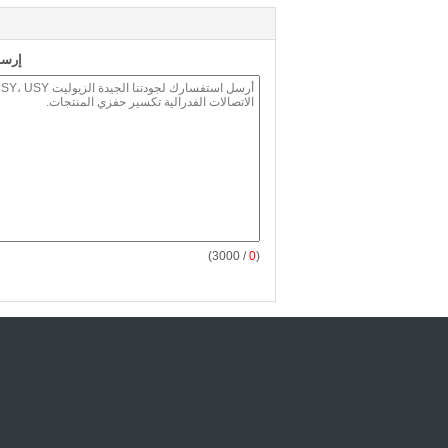
إرسا
/ 3000)
0
(