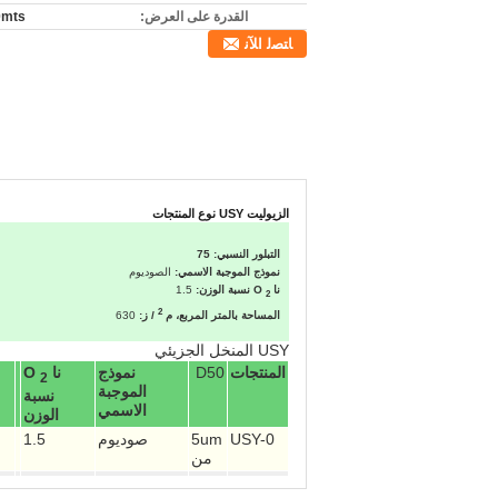
القدرة على العرض:
0mts
ﺎﺘﺼﻟ ﺍﻶﻧ
الزيوليت USY نوع المنتجات
التبلور النسبي: 75
نموذج الموجبة الاسمي:
الصوديوم
نا
O نسبة الوزن:
1.5
2
2
المساحة بالمتر المربع، م
/ ز:
630
USY المنخل الجزيئي
المنتجات
D50
نموذج
نا
O
2
الموجبة
نسبة
الاسمي
الوزن
USY-0
5um
صوديوم
1.5
من