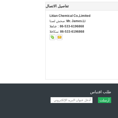
تفاصيل الاتصال
Litian Chemical Co.,Limited
Mr. James.Li
اتصل شخص:
86-533-6196868
الهاتف ::
86-533-6196868
الفاكس:
طلب اقتباس
أرسلت