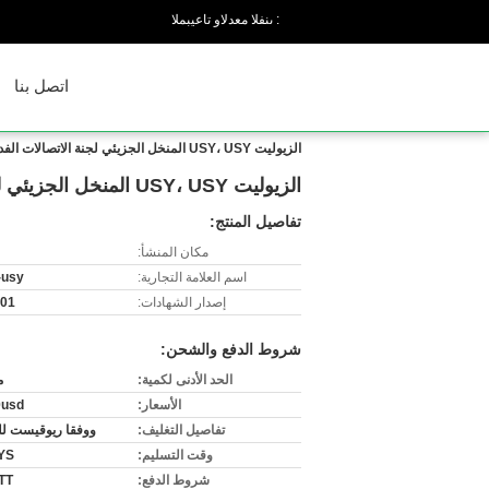
المبيعات والدعم الفنى :
اتصل بنا
الزيوليت USY، USY المنخل الجزيئي لجنة الاتصالات الفدرالية تكسير حفزي
الزيوليت USY، USY المنخل الجزيئي لجنة الاتصالات الفدرالية تكسير حفزي
تفاصيل المنتج:
مكان المنشأ:
اسم العلامة التجارية:
-usy
إصدار الشهادات:
001
شروط الدفع والشحن:
الحد الأدنى لكمية:
م
الأسعار:
0usd
تفاصيل التغليف:
ووفقا ريوقيست لل
وقت التسليم:
YS
شروط الدفع:
 TT