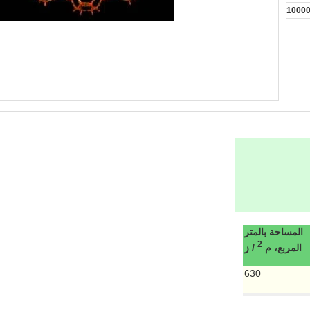
1000
المساحة بالمتر
2
المربع، م
/ ز
630