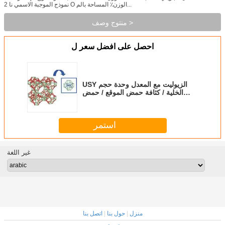
نموذج الموجبة الاسمي نا 2 O الوزن٪ المساحة بالم...
منتوج وصف >
احصل على افضل سعر ل
USY الزيوليت مع المعدل وحدة حجم
الخلية / كثافة حمض الموقع / حمض
القوة
استمر
غير اللغة
منزل
|
حول بنا
|
اتصل بنا