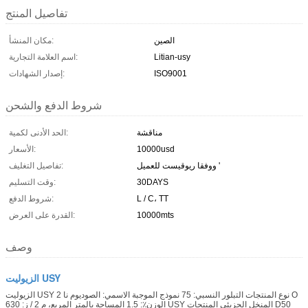
تفاصيل المنتج
الصين
مكان المنشأ:
Litian-usy
اسم العلامة التجارية:
ISO9001
إصدار الشهادات:
شروط الدفع والشحن
مناقشة
الحد الأدنى لكمية:
10000usd
الأسعار:
ووفقا ريوقيست للعميل '
تفاصيل التغليف:
30DAYS
وقت التسليم:
L / C، TT
شروط الدفع:
10000mts
القدرة على العرض:
وصف
الزيوليت USY
الزيوليت USY نوع المنتجات التبلور النسبي: 75 نموذج الموجبة الاسمي: الصوديوم نا 2 O
الوزن٪: 1.5 المساحة بالمتر المربع، م 2 / ز: 630 USY المنخل الجزيئي المنتجات D50