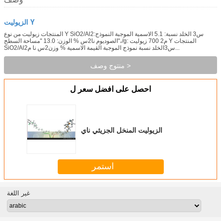
الزيوليت Y
المنتجات زيوليت من نوع Y SiO2/Al2س3 الخلد نسبة: 5.1 الاسمية الموجبة النموذج:
الصوديوم نا2س % الوزن: 13.0 "مساحة السطح"،/g: م2 700 زيوليت Y المنتجات
SiO2/Al2س3الخلد نسبة نموذج الموجبة القيمة الاسمية % وزن2س نا م...
منتوج وصف >
احصل على افضل سعر ل
الزيوليت المنخل الجزيئي ناي
استمر
غير اللغة