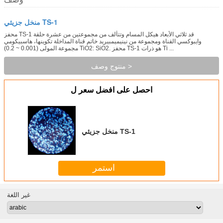
منخل جزيئي TS-1
محفز TS-1 قد ثلاثي الأبعاد هيكل المسام وتتألف من مجموعتين من عشرة حلقة
وايبوكسي القناة ومجموعة من نينيميمبيريد خاتم قناة المداخلة تكوينها، هاسبيكومي
مجموعة المولى (0.001 ~ 0.2) TiO2: SiO2. محفز TS-1 هو ذرات Ti ...
منتوج وصف >
احصل على افضل سعر ل
منخل جزيئي TS-1
استمر
غير اللغة