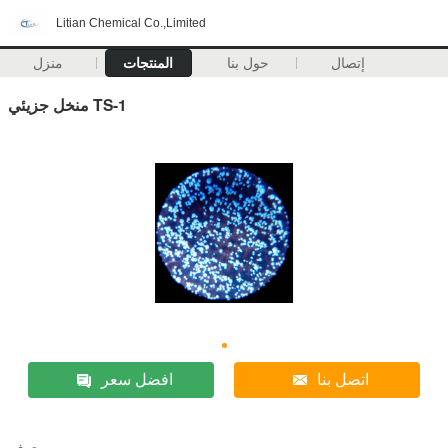
Litian Chemical Co.,Limited
إتصال
حول بنا
المنتجات
منزل
منخل جزيئي TS-1
اتصل بنا
افضل سعر
وصف